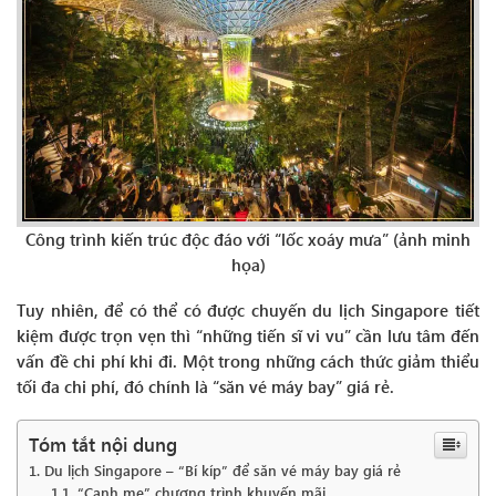
Công trình kiến trúc độc đáo với “lốc xoáy mưa” (ảnh minh
họa)
Tuy nhiên, để có thể có được chuyến du lịch Singapore tiết
kiệm được trọn vẹn thì “những tiến sĩ vi vu” cần lưu tâm đến
vấn đề chi phí khi đi. Một trong những cách thức giảm thiểu
tối đa chi phí, đó chính là “săn vé máy bay” giá rẻ.
Tóm tắt nội dung
Du lịch Singapore – “Bí kíp” để săn vé máy bay giá rẻ
“Canh me” chương trình khuyến mãi