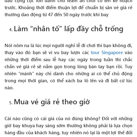
dấu cộng cực lớn dành cho team ăn chơi có lên kế hoạch
trước. Khoảng thời điểm thuận lợi để chuẩn bị săn vé giá rẻ
thường dao động từ 47 đến 50 ngày trước khi bay
Làm “nhân tố” lấp đầy chỗ trống
Nói nôm na là lúc mọi người nghỉ lễ đi chơi thì bạn không đi,
thay vào đó bạn sẽ vi vu bay lượn các
tour Singapore
vào
những thời điểm sau lễ hay các ngày trong tuần thì chắc
chắn vé giá rẻ sẽ nằm gọn trong lòng bàn tay bạn rồi. Tuy
nhiên “mánh” này chỉ dành cho những ai có thể chủ động
trong mọi thời gian, có thể xách ba lô lên và đi bất cứ lúc
nào.
Mua vé giá rẻ theo giờ
Cái nào cũng có cái giá của nó đúng không? Đối với những
giờ bay khuya hay sáng sớm thường không phải là lựa chọn
hàng đầu của khách hàng, tuy nhiên nó lại là một lợi thế đối