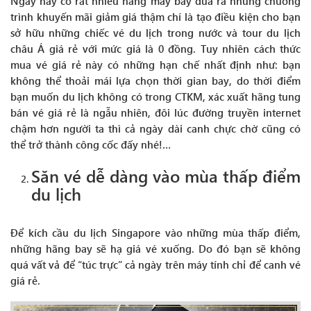
Ngày nay có rất nhiều hãng máy bay đưa ra những chương
trình khuyến mãi giảm giá thậm chí là tạo điều kiện cho bạn
sở hữu những chiếc vé du lịch trong nước và tour du lịch
châu Á giá rẻ với mức giá là 0 đồng. Tuy nhiên cách thức
mua vé giá rẻ này có những hạn chế nhất định như: bạn
không thể thoải mái lựa chọn thời gian bay, do thời điểm
bạn muốn du lịch không có trong CTKM, xác xuất hãng tung
bán vé giá rẻ là ngẫu nhiên, đôi lúc đường truyền internet
chậm hơn người ta thì cả ngày dài canh chực chờ cũng có
thể trở thành công cốc đấy nhé!…
Săn vé dễ dàng vào mùa thấp điểm
du lịch
Để kích cầu du lịch Singapore vào những mùa thấp điểm,
những hãng bay sẽ hạ giá vé xuống. Do đó bạn sẽ không
quá vất vả để “túc trực” cả ngày trên máy tính chỉ để canh vé
giá rẻ.