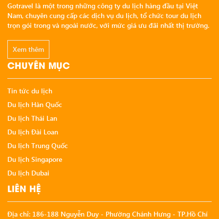
Gotravel là một trong những công ty du lịch hàng đầu tại Việt
Nam, chuyên cung cấp các dịch vụ du lịch, tổ chức tour du lịch
trọn gói trong và ngoài nước, với mức giá ưu đãi nhất thị trường.
Xem thêm
CHUYÊN MỤC
Tin tức du lịch
Du lịch Hàn Quốc
Du lịch Thái Lan
Du lịch Đài Loan
Du lịch Trung Quốc
Du lịch Singapore
Du lịch Dubai
LIÊN HỆ
Địa chỉ:
186-188 Nguyễn Duy
-
Phường Chánh Hưng
-
TP.Hồ Chí