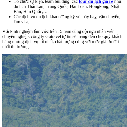
Tổ chức sự kiện, team building, các
tour du lịch giá rẻ
như:
du lịch Thái Lan, Trung Quốc, Đài Loan, Hongkong, Nhật
Bản, Hàn Quốc,…
Các dịch vụ du lịch khác: đăng ký vé máy bay, vận chuyển,
làm visa,…
Với kinh nghiệm làm việc trên 15 năm cùng đội ngũ nhân viên
chuyên nghiệp, công ty Gotravel tự tin sẽ mang đến cho quý khách
hàng những dịch vụ tốt nhất, chất lượng cùng với mức giá ưu đãi
nhất thị trường.