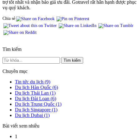
trợ tốt nhất và nhận báo giá ưu đãi. Gotravel rất hân hạnh được phục
vụ quý khách.
Chia sẻ
Tìm kiếm
Tìm kiếm
Chuyên mục
Tin tức du lịch
(9)
Du lịch Hàn Quốc
(6)
Du lịch Thái Lan
(1)
Du lịch Đài Loan
(6)
Du lịch Trung Quốc
(1)
Du lịch Singapore
(1)
Du lịch Dubai
(1)
Bài viết xem nhiều
1