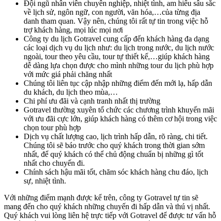
Đội ngũ nhân viên chuyên nghiệp, nhiệt tình, am hiểu sâu sắc
về lịch sử, ngôn ngữ, con người, văn hóa,…của từng địa
danh tham quan. Vậy nên, chúng tôi rất tự tin trong việc hỗ
trợ khách hàng, mọi lúc mọi nơi
Công ty du lịch Gotravel cung cấp đến khách hàng đa dạng
các loại dịch vụ du lịch như: du lịch trong nước, du lịch nước
ngoài, tour theo yêu cầu, tour tự thiết kế,…giúp khách hàng
dễ dàng lựa chọn được cho mình những tour du lịch phù hợp
với mức giá phải chăng nhất
Chúng tôi liên tục cập nhập những điểm đến mới lạ, hấp dẫn
du khách, du lịch theo mùa,…
Chi phí ưu đãi và cạnh tranh nhất thị trường
Gotravel thường xuyên tổ chức các chương trình khuyến mãi
với ưu đãi cực lớn, giúp khách hàng có thêm cơ hội trong việc
chọn tour phù hợp
Dịch vụ chất lượng cao, lịch trình hấp dẫn, rõ ràng, chi tiết.
Chúng tôi sẽ báo trước cho quý khách trong thời gian sớm
nhất, để quý khách có thể chủ động chuẩn bị những gì tốt
nhất cho chuyến đi.
Chính sách hậu mãi tốt, chăm sóc khách hàng chu đáo, lịch
sự, nhiệt tình.
Với những điểm mạnh được kể trên, công ty Gotravel tự tin sẽ
mang đến cho quý khách những chuyến đi hấp dẫn và thú vị nhất.
Quý khách vui lòng liên hệ trực tiếp với Gotravel để được tư vấn hỗ