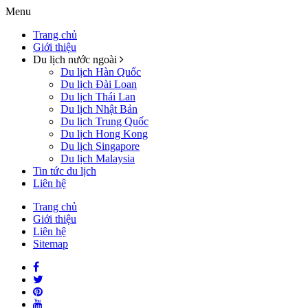
Menu
Trang chủ
Giới thiệu
Du lịch nước ngoài
Du lịch Hàn Quốc
Du lịch Đài Loan
Du lịch Thái Lan
Du lịch Nhật Bản
Du lịch Trung Quốc
Du lịch Hong Kong
Du lịch Singapore
Du lịch Malaysia
Tin tức du lịch
Liên hệ
Trang chủ
Giới thiệu
Liên hệ
Sitemap